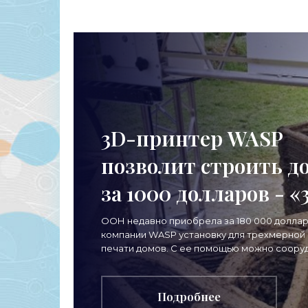
маломо
«Елена
изгота
3D-принтер WASP
позволит строить д
за 1000 долларов - «
принтеры»
ООН недавно приобрела за 180 000 доллар
компании WASP установку для трехмерной
печати домов. С ее помощью можно соору
бюджетное жилище всего за 1000 долларов
является
Подробнее