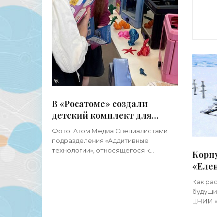
В «Росатоме» создали
детский комплект для
трехмерной печати - «3d-
Фото: Атом Медиа Специалистами
принтеры»
подразделения «Аддитивные
технологии», относящегося к
Корпу
топливному дивизиону «Росатома»,
«Еле
создан набор «3D Креативик», где
созда
собрано все необходимое для
Как ра
печат
трехмерной печати.
будущи
ЦНИИ «
Каштан