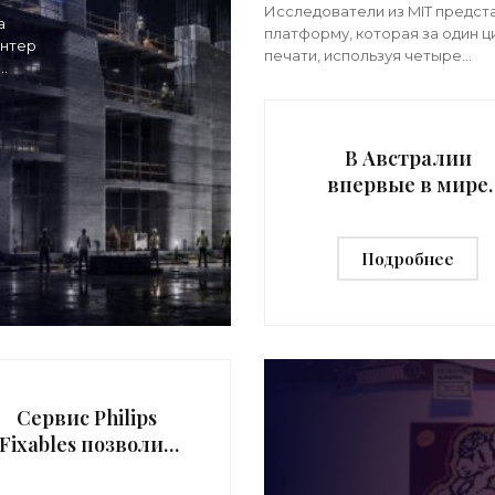
электромотор за один
Исследователи из MIT предст
а
прием - «3d-принтеры
платформу, которая за один ц
интер
печати, используя четыре
экструдера с разными матери
создает полностью функцион
линейный электромотор, гото
запуску
В Австралии
впервые в мире
целиком
«напечатали»
Подробнее
двухэтажный дом 
«3d-принтеры»
Сервис Philips
Fixables позволит
ремонтировать