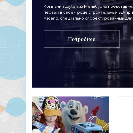
принтер - «3d-
Компания Luyten из Мельбурна представил
первый в своем роде строительный 3D-пр
принтеры»
Ascend, специально спроектированный для
использования на башенных кранах. Это
крупногабаритная насадка,
Подробнее