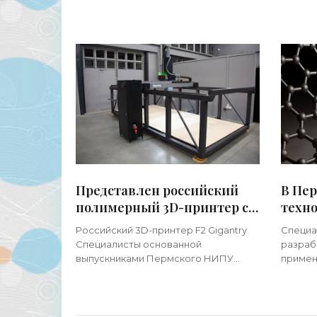
научились ловко печатать на 3D-
дизайн
принтерах некоторые виды
вузов с
современного оружия.
разраб
Представлен российский
В Пе
полимерный 3D-принтер с
техн
самой большой областью
граф
Российский 3D-принтер F2 Gigantry
Специа
печати - «3d-принтеры»
авиа
Специалисты основанной
разраб
выпускниками Пермского НИПУ
примен
компании с громким именем...
трехме
детале
исполь
заметно