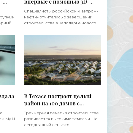
-
впервые с помощью 3D-
печати построили здание -
Специалисты российской «Газпром-
«3d-принтеры»
крупный
нефти» отчитались о завершении
ерный
строительства в Заполярье нового
ать
здания, которое возвели с помощью
речь
3D-печати, благодаря чему время
его строительства в сравнении с
здала
В Техасе построят целый
район на 100 домов с
тер в
помощью 3D-печати - «3d-
за
Трехмерная печать в строительстве
принтеры»
ом My N
развивается высокими темпами. На
м
сегодняшний день это
жизнеспособная и перспективная