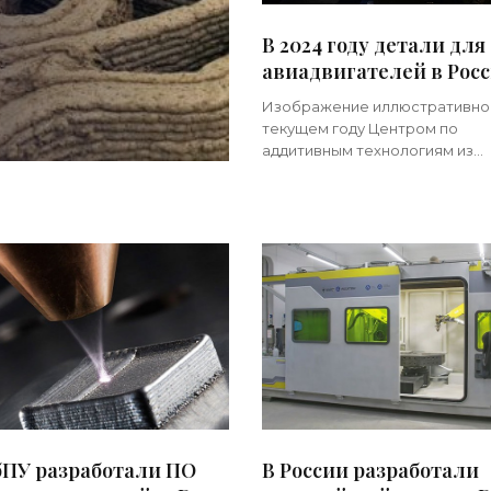
В 2024 году детали для
авиадвигателей в Рос
начнут печатать на 3D
Изображение иллюстративно
принтере - «3d-принт
текущем году Центром по
аддитивным технологиям из
структуры «Ростеха» будет за
работу новейший российский 
принтер, позволяющий печат
детали и элементы для
бПУ разработали ПО
В России разработали