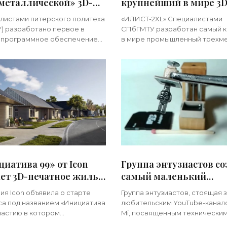
металлической» 3D-
крупнейший в мире 3D
и - «3d-принтеры»
принтер для атомной
листами питерского политеха
«ИЛИСТ-2XL» Специалистами
энергетики - «3d-
) разработано первое в
СПбГМТУ разработан самый 
принтеры»
 программное обеспечение
в мире промышленный трехм
-установок печати,
принтер, позволяющий печат
ющих с металлом и сплавами.
металлическим порошком — 
 софт найдет применение в
идет об автоматизированной
установке по прямому
иатива 99» от Icon
Группа энтузиастов со
ет 3D-печатное жилье
самый маленький
пным всем - «3d-
действующий 3D-прин
ия Icon объявила о старте
Группа энтузиастов, стоящая 
теры»
мире - «3d-принтеры»
са под названием «Инициатива
любительским YouTube-канал
участию в котором
Mi, посвященным технически
шаются архитекторы,
новинкам и занимательным