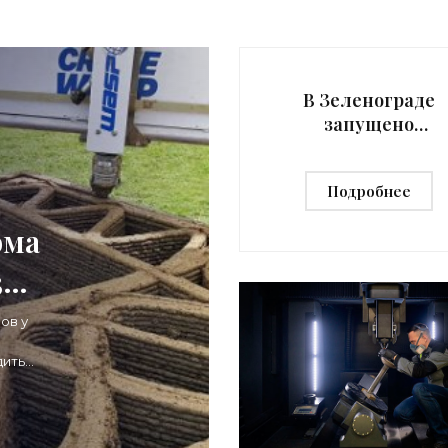
щных атомных станциях типа
-АМ», вполне могут
вливаться с
В Зеленограде
запущено
производство
отечественного
Подробнее
материала для 3D
печати - «3d-
ома
принтеры»
3d-
ов у
дить
, что