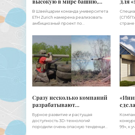
высокую в мире башню,
для «
напечатанную на 3D-
печат
В Швейцарии команда университета
Специа
принтере - «3d-принтеры»
ETH Zurich намерена реализовать
(СПбПУ
амбициозный проект по
стране
строительству самого высокого в
для 3D
мире сооружения, напечатанного на
работа
3D-принтере. Участником затеи
Данный
стало
самых
Сразу несколько компаний
«Иниц
разрабатывают
сдела
ракетометы, которые
досту
Бурное развитие и растущая
Компан
можно напечатать на 3D-
прин
доступность 3D-технологий
конкур
принтере - «3d-принтеры»
породили очень опасную тенденцию
99», к 
— продвинутые умельцы уже
пригла