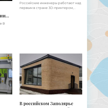
Российские инженеры работают над
первым в стране 3D-принтером,
функционал которого будет основан
сии
на селективном лазерном
-
сплавлении. Устройство, получившее
е В
еры»
маркировку
пущен в
3D-
ать
В российском Заполярье