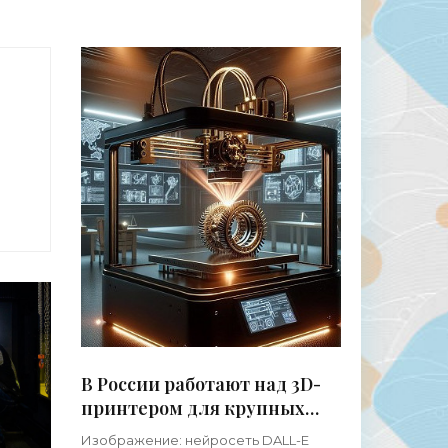
-
В России работают над 3D-
принтером для крупных
деталей - «3d-принтеры»
Изображение: нейросеть DALL-E