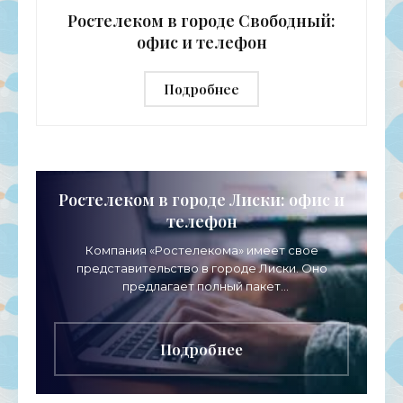
и малого бизнеса, а также
Ростелеком в городе Свободный:
офис и телефон
Подробнее
Ростелеком в городе Лиски: офис и
телефон
Компания «Ростелекома» имеет свое
представительство в городе Лиски. Оно
предлагает полный пакет
телекоммуникационных услуг для физических
лиц, представителей среднего и малого
бизнеса, а
Подробнее