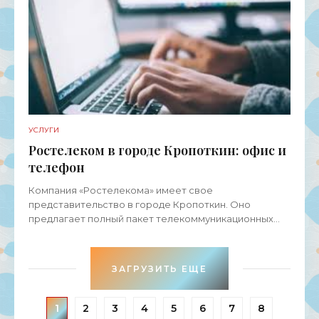
бизнеса, а также
УСЛУГИ
Ростелеком в городе Кропоткин: офис и
телефон
Компания «Ростелекома» имеет свое
представительство в городе Кропоткин. Оно
предлагает полный пакет телекоммуникационных
услуг для физических лиц, представителей среднего
и малого бизнеса, а также
ЗАГРУЗИТЬ ЕЩЕ
1
2
3
4
5
6
7
8