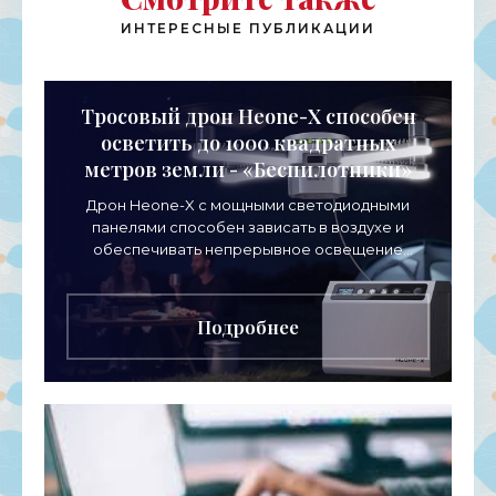
ИНТЕРЕСНЫЕ ПУБЛИКАЦИИ
Тросовый дрон Heone-X способен
осветить до 1000 квадратных
метров земли - «Беспилотники»
Дрон Heone-X с мощными светодиодными
панелями способен зависать в воздухе и
обеспечивать непрерывное освещение
пространства на протяжении целых суток. В
отличие от стационарных источников
Подробнее