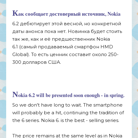
К
ак сообщает достоверный источник, Nokia
6.2 дебютирует этой весной, но конкретной
даты анонса пока нет. Новинка будет стоить
так же, как и её предшественник Nokia
6.1 (самый продаваемый смартфон HMD
Global). То есть ценник составит около 250-
300 долларов США.
N
okia 6.2 will be presented soon enough - in spring.
So we don't have long to wait. The smartphone
will probably be a hit, continuing the tradition of
the 6 series. Nokia 6. is the best - selling series.
The price remains at the same level as in Nokia