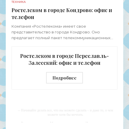
ТЕХНИКА
Ростелеком в городе Кондрово: офис и
телефон
Компания «Ростелекома» имеет свое
представительство в городе Кондрово. Оно
предлагает полный пакет телекоммуникационных
услуг для физических лиц, представителей среднего
и малого бизнеса, а также
Ростелеком в городе Переславль-
Залесский: офис и телефон
Подробнее
-- Начинайте делать все, что вы можете сделать – и даже то, о чем
можете хотя бы мечтать.
-- Все дело в мыслях. Мысль — начало всего. И мыслями можно
управлять. И поэтому главное дело совершенствования: работать над