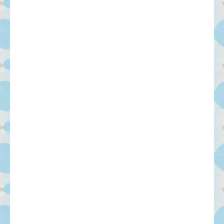
мыслями.
-- Идите уверенно по направлению к мечте. Живите той жизнью,
которую вы сами себе придумали.
-- Самое большое богатство — это ум. Самая большая нищета —
глупость. Из всех страхов самый пугающий — самолюбование.
-- Лучшее, что можно сделать с хорошим советом, это пропустить его
мимо ушей. Он никогда не бывает полезен никому, кроме того, кто
его дал.
-- Люблю давать советы и очень не люблю, когда их дают мне.