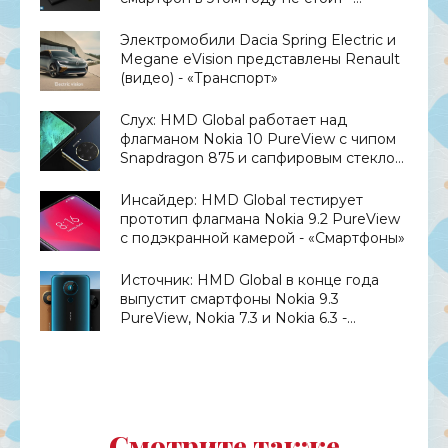
«Смартфоны»
Электромобили Dacia Spring Electric и
Megane eVision представлены Renault
(видео) - «Транспорт»
Слух: HMD Global работает над
флагманом Nokia 10 PureView с чипом
Snapdragon 875 и сапфировым стеклом
- «Смартфоны»
Инсайдер: HMD Global тестирует
прототип флагмана Nokia 9.2 PureView
с подэкранной камерой - «Смартфоны»
Источник: HMD Global в конце года
выпустит смартфоны Nokia 9.3
PureView, Nokia 7.3 и Nokia 6.3 -
«Смартфоны»
Смотрите также