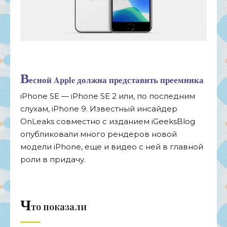
В
есной Apple должна представить преемника
iPhone SE
—
iPhone SE
2 или, по
последним
слухам, iPhone 9. Известный инсайдер
OnLeaks совместно с
изданием iGeeksBlog
опубликовали много рендеров новой
модели iPhone, еще и
видео с
ней в
главной
роли в
придачу.
Ч
то показали