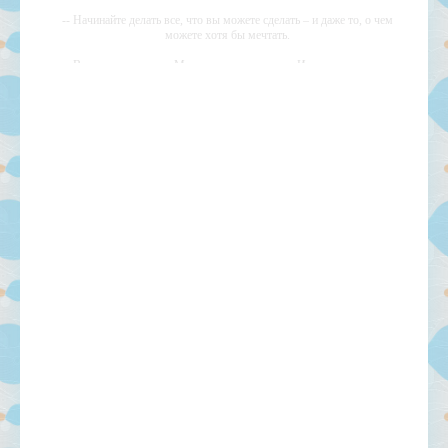
-- Начинайте делать все, что вы можете сделать – и даже то, о чем
можете хотя бы мечтать.
-- Все дело в мыслях. Мысль — начало всего. И мыслями можно
управлять. И поэтому главное дело совершенствования: работать над
мыслями.
-- Идите уверенно по направлению к мечте. Живите той жизнью,
которую вы сами себе придумали.
-- Самое большое богатство — это ум. Самая большая нищета —
глупость. Из всех страхов самый пугающий — самолюбование.
-- Лучшее, что можно сделать с хорошим советом, это пропустить его
мимо ушей. Он никогда не бывает полезен никому, кроме того, кто
его дал.
-- Люблю давать советы и очень не люблю, когда их дают мне.