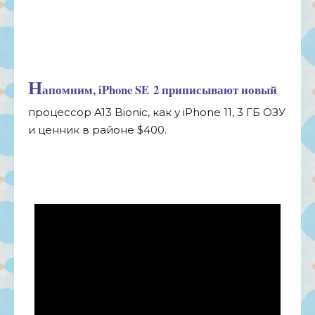
Н
апомним, iPhone SE
2 приписывают новый
процессор A13 Bionic, как у
iPhone 11, 3 ГБ
ОЗУ
и
ценник в
районе $400.