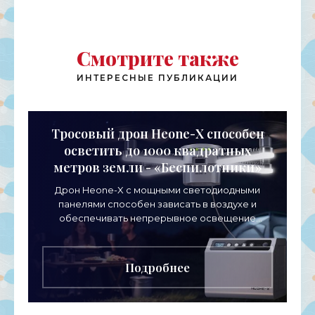
Смотрите также
ИНТЕРЕСНЫЕ ПУБЛИКАЦИИ
Тросовый дрон Heone-X способен
осветить до 1000 квадратных
метров земли - «Беспилотники»
Дрон Heone-X с мощными светодиодными
панелями способен зависать в воздухе и
обеспечивать непрерывное освещение
пространства на протяжении целых суток. В
отличие от стационарных источников
Подробнее