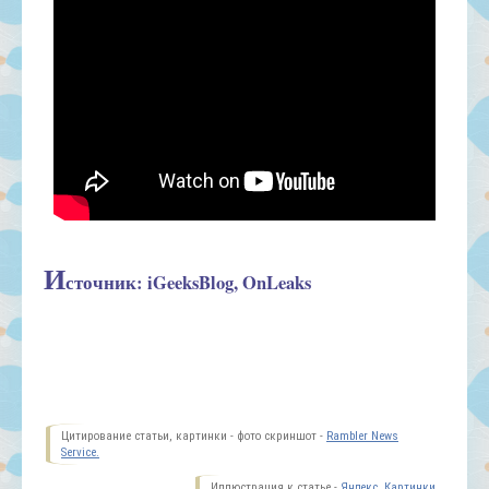
И
сточник: iGeeksBlog, OnLeaks
Цитирование статьи, картинки - фото скриншот -
Rambler News
Service.
Иллюстрация к статье -
Яндекс. Картинки.