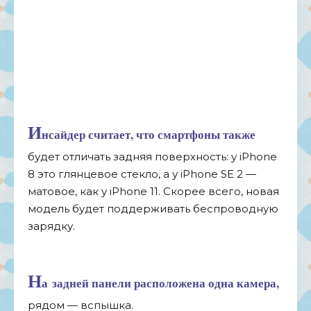
И
нсайдер считает, что смартфоны также
будет отличать задняя поверхность: у
iPhone
8 это глянцевое стекло, а
у
iPhone SE
2
—
матовое, как у
iPhone 11. Скорее всего, новая
модель будет поддерживать беспроводную
зарядку.
Н
а
задней панели расположена одна камера,
рядом
—
вспышка.