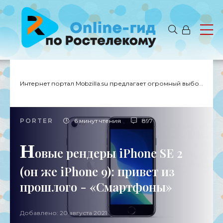
Интернет портал Mobzilla.su предлагает огромный выбор новостей с доставкой на дом.
PORTER
6 минут чтения
897
Н
овые рендеры iPhone SE 2
(он же iPhone 9): привет из
прошлого - «Смартфоны»
Добавлено: 20 августа 2021