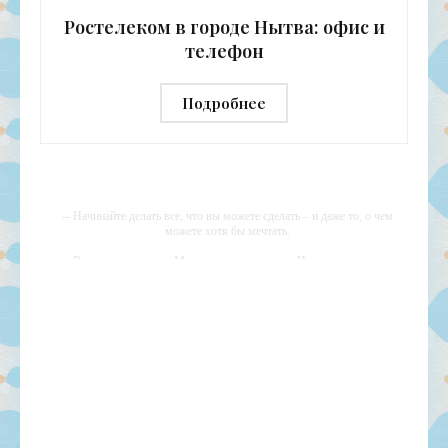
и малого бизнеса, а также
Ростелеком в городе Нытва: офис и
телефон
Подробнее
-- Начинайте делать все, что вы можете сделать – и даже то, о чем
можете хотя бы мечтать.
-- Все дело в мыслях. Мысль — начало всего. И мыслями можно
управлять. И поэтому главное дело совершенствования: работать над
мыслями.
-- Идите уверенно по направлению к мечте. Живите той жизнью,
которую вы сами себе придумали.
-- Самое большое богатство — это ум. Самая большая нищета —
глупость. Из всех страхов самый пугающий — самолюбование.
-- Лучшее, что можно сделать с хорошим советом, это пропустить его
мимо ушей. Он никогда не бывает полезен никому, кроме того, кто
его дал.