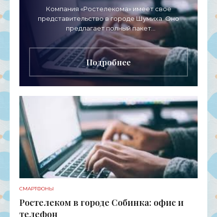
Компания «Ростелекома» имеет свое
представительство в городе Шумиха. Оно
предлагает полный пакет
телекоммуникационных услуг для физических
лиц, представителей среднего и малого
бизнеса, а
Подробнее
СМАРТФОНЫ
Ростелеком в городе Собинка: офис и
телефон