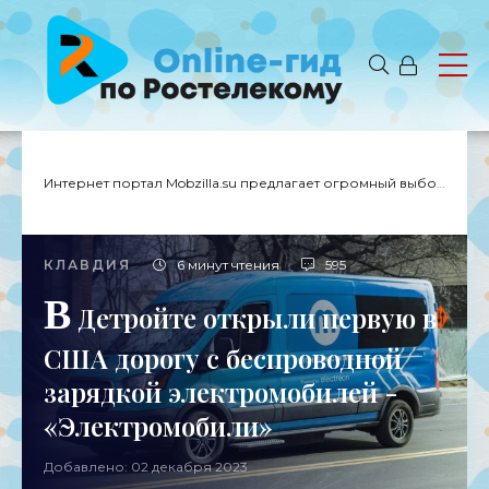
Интернет портал Mobzilla.su предлагает огромный выбор новостей с доставкой на дом.
КЛАВДИЯ
6 минут чтения
595
В
Детройте открыли первую в
США дорогу с беспроводной
зарядкой электромобилей -
«Электромобили»
Добавлено: 02 декабря 2023