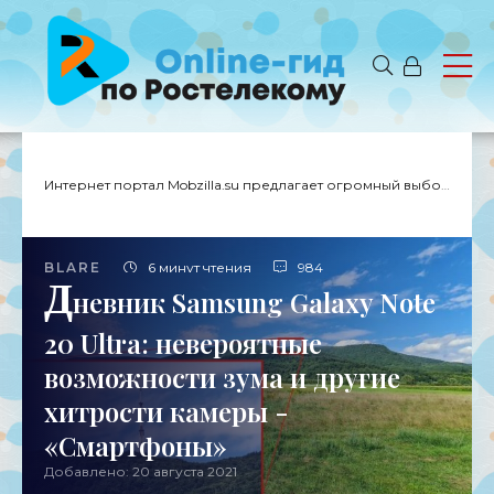
Интернет портал Mobzilla.su предлагает огромный выбор новостей с доставкой на дом.
BLARE
6 минут чтения
984
Д
невник Samsung Galaxy Note
20 Ultra: невероятные
возможности зума и другие
хитрости камеры -
«Смартфоны»
Добавлено: 20 августа 2021