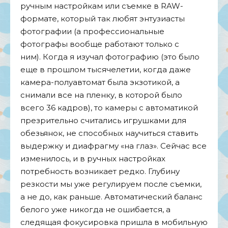
ручным настройкам или съемке в RAW-
формате, который так любят энтузиасты
фотографии (а профессиональные
фотографы вообще работают только с
ним). Когда я изучал фотографию (это было
еще в прошлом тысячелетии, когда даже
камера-полуавтомат была экзотикой, а
снимали все на пленку, в которой было
всего 36 кадров), то камеры с автоматикой
презрительно считались игрушками для
обезьянок, не способных научиться ставить
выдержку и диафрагму «на глаз». Сейчас все
изменилось, и в ручных настройках
потребность возникает редко. Глубину
резкости мы уже регулируем после съемки,
а не до, как раньше. Автоматический баланс
белого уже никогда не ошибается, а
следящая фокусировка пришла в мобильную