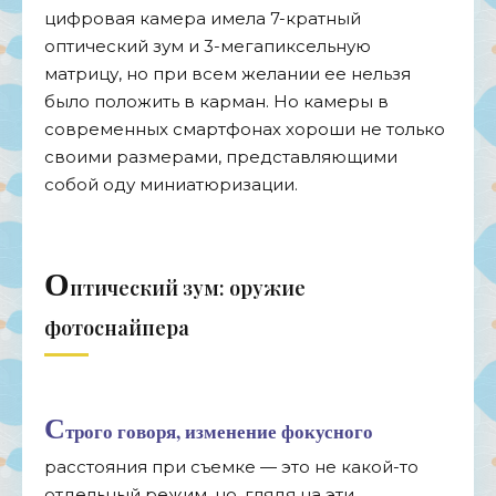
цифровая камера имела 7-кратный
оптический зум и 3-мегапиксельную
матрицу, но при всем желании ее нельзя
было положить в карман. Но камеры в
современных смартфонах хороши не только
своими размерами,
представляющими
собой
оду миниатюризации.
О
птический зум: оружие
фотоснайпера
С
трого говоря, изменение фокусного
расстояния при съемке — это не какой-то
отдельный режим, но, глядя на эти