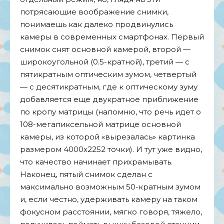
потрясающие воображение снимки,
понимаешь как далеко продвинулись
камеры в современных смартфонах. Первый
снимок снят основной камерой, второй —
широкоугольной (0.5-кратной), третий — с
пятикратным оптическим зумом, четвертый
— с десятикратным, где к оптическому зуму
добавляется еще двукратное приближение
по кропу матрицы (напомню, что речь идет о
108-мегапиксельной матрице основной
камеры, из которой «вырезалась» картинка
размером 4
0
0
0х2252 точки). И тут уже видно,
что качество начинает прихрамывать.
Наконец, пятый снимок сделан с
максимально возможным 50-кратным зумом
и, если честно, удерживать камеру на таком
фокусном расстоянии, мягко говоря, тяжело,