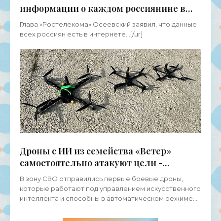
информации о каждом россиянине в
даркнете - «Новости Электроники»
Глава «Ростелекома» Осеевский заявил, что данные
всех россиян есть в интернете...[/ur]
Дроны с ИИ из семейства «Ветер»
самостоятельно атакуют цели -
«Беспилотники»
В зону СВО отправились первые боевые дроны,
которые работают под управлением искусственного
интеллекта и способны в автоматическом режиме
поражать цели. В дальнейшем планируется
поставлять