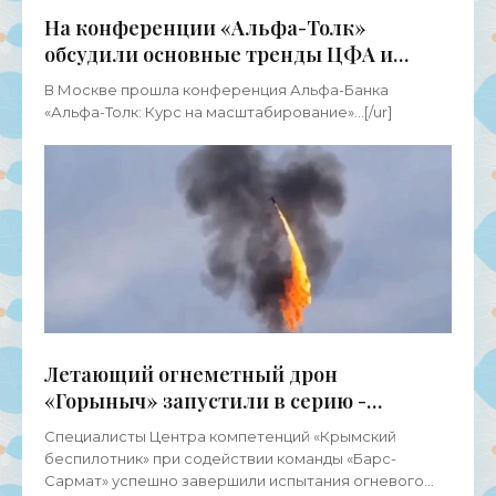
На конференции «Альфа-Толк»
обсудили основные тренды ЦФА и
итоги года - «Новости Электроники»
В Москве прошла конференция Альфа-Банка
«Альфа-Толк: Курс на масштабирование»...[/ur]
Летающий огнеметный дрон
«Горыныч» запустили в серию -
«Беспилотники»
Специалисты Центра компетенций «Крымский
беспилотник» при содействии команды «Барс-
Сармат» успешно завершили испытания огневого