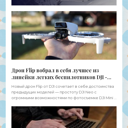
Дрон Flip вобрал в себя лучшее из
линейки легких беспилотников DJI -
«Беспилотники»
Новый дрон Flip от DJI сочетает в себе достоинства
предыдущих моделей — простоту DJI Neo c
огромными возможностями по фотосъемке DJI Mini и
доставшейся «по наследству» от Air 3S лидарной
системой