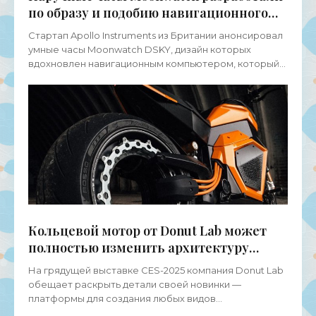
по образу и подобию навигационного
компьютера Apollo 11 - «Умные часы»
Стартап Apollo Instruments из Британии анонсировал
умные часы Moonwatch DSKY, дизайн которых
вдохновлен навигационным компьютером, который
использовался в миссии «Аполлон-11». Часы имеют
Кольцевой мотор от Donut Lab может
полностью изменить архитектуру
электротранспорта - «Электромобили»
На грядущей выставке CES-2025 компания Donut Lab
обещает раскрыть детали своей новинки —
платформы для создания любых видов
электространспорта с нестандартными кольцевыми