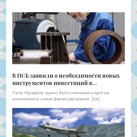
двигателями. Пока что
В ПСБ заявили о необходимости новых
инструментов инвестиций в
промышленности - «Новости
Петр Фрадков: нужно быть смелыми и идти на
Электроники»
изменения в схеме финансирования...[/ur]