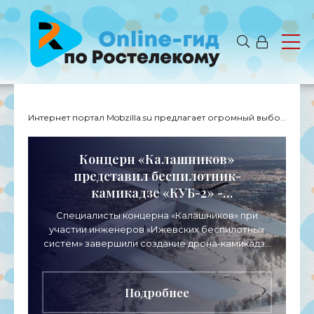
Интернет портал Mobzilla.su предлагает огромный выбор новостей с доставкой на дом.
Концерн «Калашников»
представил беспилотник-
камикадзе «КУБ-2» -
«Беспилотники»
Специалисты концерна «Калашников» при
участии инженеров «Ижевских беспилотных
систем» завершили создание дрона-камикадзе
модели «КУБ-2-Э», демонстрация которого
общественности пройдет в
Подробнее