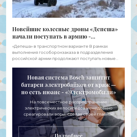
Новейшие колесные дроны «Депеша»
начали поступать в армию -
«Беспилотники»
«Депеша» в транспортном варианте В рамках
выполнения гособоронзаказа в подразделения
российской армии продолжают поступать новые
образцы современного вооружения и боевой
техники, включая новые
Новая система Bosch защитит
батареи электробайков от краж —
но есть нюанс - «Электромобили»
На повсеместное распространение
электрических велосипедов немедленно
среагировали воры, сделав своей главной
добычей наиболее ценную деталь —
аккумуляторы. Ситуация становится все
Подробнее