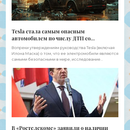
Tesla стала самым опасным
автомобилем по числу ДТП со
смертельным исходом -
Вопреки утверждениям руководства Tesla (включая
«Электромобили»
Илона Маска) о том, что ее электромобили являются
самыми безопасными в мире, исследование
компании iSeeCars утверждает совершенно
обратное. По
В «Ростелекоме» заявили о наличии