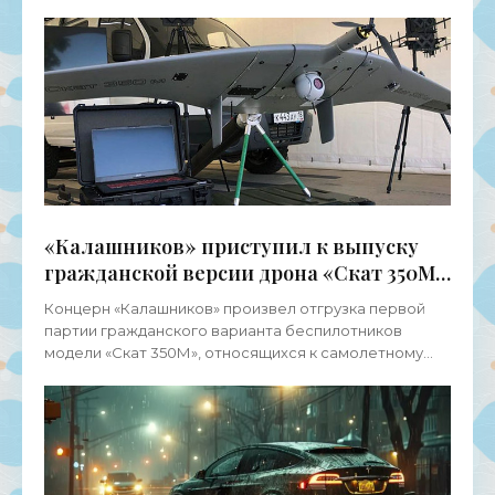
поражающего комплекса «Горыныч», также
известного как «Горыныч 2.0».
«Калашников» приступил к выпуску
гражданской версии дрона «Скат 350М»
- «Беспилотники»
Концерн «Калашников» произвел отгрузка первой
партии гражданского варианта беспилотников
модели «Скат 350М», относящихся к самолетному
типу, заказчику в лице ГТЛК (Государственная
транспортная