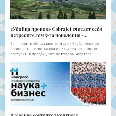
«Убийца дронов» CobraJet считает себя
истребителем 5-го поколения -
«Беспилотники»
Если верить обещаниям компании SkyDefense, ее
новое детище под названием «CobraJet» должно
поступить в продажу уже во втором квартале
следующего года. В таком случае это станет
революцией в военном
В Москве состоится конгресс