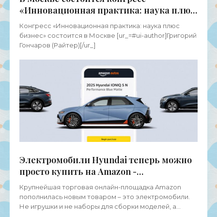
«Инновационная практика: наука плюс
бизнес» - «Новости Электроники»
Конгресс «Инновационная практика: наука плюс
бизнес» состоится в Москве [ur_=#ui-author]Григорий
Гончаров (Райтер)[/ur_]
Электромобили Hyundai теперь можно
просто купить на Amazon -
«Электромобили»
Крупнейшая торговая онлайн-площадка Amazon
пополнилась новым товаром – это электромобили.
Не игрушки и не наборы для сборки моделей, а
полноценный транспорт. На данный момент