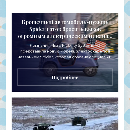
Крошечный автомобиль-пузырь
Spider готов бросить вызов
огромным электрическим пикапам
- «Электромобили»
Компания Micro Mobility Systems AG
представила новую модель электрокара под
названием Spider, которая создана специально
для рынка США. Это четвертая модель в серии
Microlino, развития
Подробнее