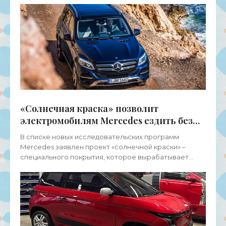
доступна техника
«Солнечная краска» позволит
электромобилям Mercedes ездить без
подзарядки - «Электромобили»
В списке новых исследовательских программ
Mercedes заявлен проект «солнечной краски» –
специального покрытия, которое вырабатывает
энергию под влиянием солнечного света. Идея
далеко не нова и