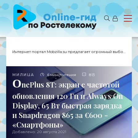
Интернет портал Mobzilla.su предлагает огромный выбор новостей с доставкой на дом.
МИЛИЦА
6 минут чтения
813
O
nePlus 8T: экран с частотой
обновления 120 Гц и Always On
Display, 65 Вт быстрая зарядка
и Snapdragon 865 за €600 -
«Смартфоны»
Добавлено: 20 августа 2021