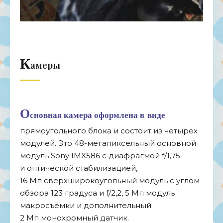
К
амеры
О
сновная камера оформлена в
виде
прямоугольного блока и
состоит из
четырех
модулей. Это
48-мегапиксельный
основной
модуль Sony IMX586 с
диафрагмой f/1,75
и
оптической стабилизацией,
16
Мп
сверхширокоугольный модуль с
углом
обзора 123 градуса и
f/2,2, 5
Мп
модуль
макросъёмки и
дополнительный
2
Мп
монохромный датчик.