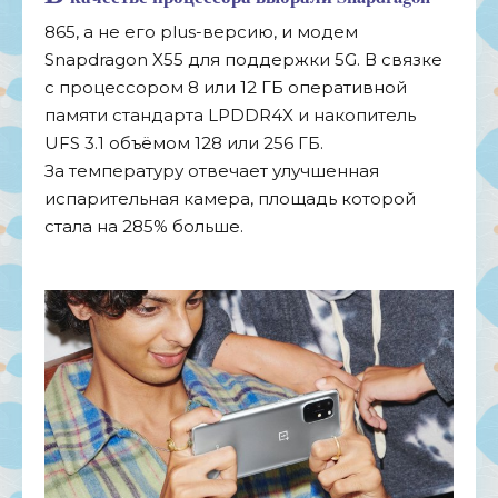
865, а
не
его
plus-версию
, и
модем
Snapdragon X55 для поддержки 5G. В
связке
с
процессором 8 или 12 ГБ
оперативной
памяти стандарта LPDDR4X и
накопитель
UFS 3.1 объёмом 128 или 256 ГБ.
За
температуру отвечает улучшенная
испарительная камера, площадь которой
стала на
285% больше.