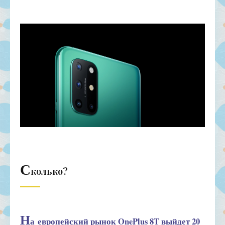
С
колько?
Н
а
европейский рынок OnePlus 8T выйдет 20