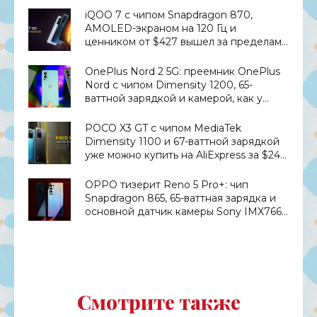
«Смартфоны»
iQOO 7 с чипом Snapdragon 870,
AMOLED-экраном на 120 Гц и
ценником от $427 вышел за пределами
Китая - «Смартфоны»
OnePlus Nord 2 5G: преемник OnePlus
Nord с чипом Dimensity 1200, 65-
ваттной зарядкой и камерой, как у
OnePlus 9 Pro, за €399 - «Смартфоны»
POCO X3 GT с чипом MediaTek
Dimensity 1100 и 67-ваттной зарядкой
уже можно купить на AliExpress за $249
- «Смартфоны»
OPPO тизерит Reno 5 Pro+: чип
Snapdragon 865, 65-ваттная зарядка и
основной датчик камеры Sony IMX766
на 50 Мп - «Смартфоны»
Смотрите также