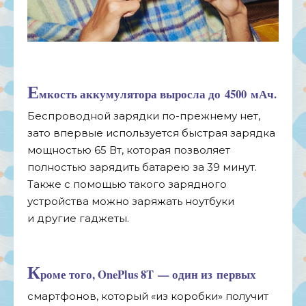
Е
мкость аккумулятора выросла до
4500
мАч.
Беспроводной зарядки
по-прежнему
нет,
зато впервые используется быстрая зарядка
мощностью 65 Вт, которая позволяет
полностью зарядить батарею за
39
минут.
Также с
помощью такого зарядного
устройства можно заряжать ноутбуки
и
другие гаджеты.
К
роме того, OnePlus 8T
—
один из
первых
смартфонов, который
«
из
коробки
»
получит