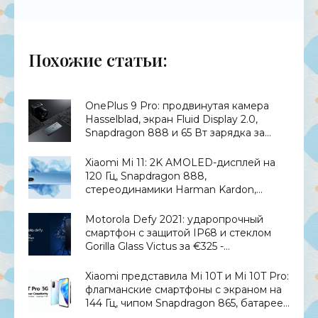
Похожие статьи:
OnePlus 9 Pro: продвинутая камера
Hasselblad, экран Fluid Display 2.0,
Snapdragon 888 и 65 Вт зарядка за
$970 - «Смартфоны»
Xiaomi Mi 11: 2K AMOLED-дисплей на
120 Гц, Snapdragon 888,
стереодинамики Harman Kardon,
батарея на 4600 мАч с быстрой
зарядкой на 55 Вт и ценник от $612 -
Motorola Defy 2021: ударопрочный
«Смартфоны»
смартфон с защитой IP68 и стеклом
Gorilla Glass Victus за €325 -
«Смартфоны»
Xiaomi представила Mi 10T и Mi 10T Pro:
флагманские смартфоны с экраном на
144 Гц, чипом Snapdragon 865, батареей
на 5000 мАч и ценником от €500 -