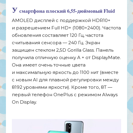
У
смартфона плоский 6,
55-дюймовый
Fluid
AMOLED дисплей с
поддержкой HDR10+
и
разрешением Full HD+ (1080
×
2400). Частота
обновления составляет 120 Гц, частота
считывания сенсора
—
240 Гц. Экран
защищен стеклом 2,5D Gorilla Glass. Панель
получила отличную оценку A
+ от
DisplayMate.
Она имеет очень точные цвета
и
максимальную яркость до
1100 нит (вместе
с
новым AI
для плавной регулировки между
8192 уровнями яркости). Кроме того, 8T
—
первый телефон OnePlus с
режимом Always
On
Display.